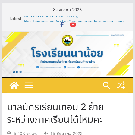
8 สิงหาคม 2026
พิธีบวงสรวงพระสุนทรโวหาร (ภู่)
Latest:
Nan Impression Art Lab” ห้องเรียนศิลป์สร้างสรรค์ : น่าน
ในมุมมองอิมเพรสชั่นนิสต์ ผ่านกระบวนการจัดการเรียนรู้
เทคนิค SAND Model เพื่อพัฒนาความรู้ความเข้าใจในศิลปะ
ท้องถิ่น ผสมผสานกับศิลปะสากลของนักเรียนชั้น
มัธยมศึกษาปีที่ 3
การพัฒนาสื่อการเรียนรู้ปฏิสัมพันธ์ เรื่อง วงจรไฟฟ้าอย่าง
ง่าย โดยใช้โปรแกรม ClassPoint ร่วมกับห้องเรียนออนไลน์
และชุดอุปกรณ์ต่อวงจรไฟฟ้า รายวิชาการออกแบบและ
เทคโนโลยี ชั้นมัธยมศึกษาปีที่ 1 โรงเรียนนาน้อย
กิจกรรมวันภาษาไทยแห่งชาติและสัปดาห์ห้องสมุด ประจำปี
การศึกษา ๒๕๖๘
ที่ 219/2568 เรื่อง แต่งตั้งคณะกรรมการดําเนินงานเตรียม
รับการประเมินคุณธรรมและความโปร่งใสในการดำเนินงาน
ของสถานศึกษาออนไลน์ (Integrity & Transparency
มาสมัครเรียนเทอม 2 ย้าย
Assessment Online : ITA Online) ประจําปีงบประมาณ
พ.ศ. 2568
ระหว่างภาคเรียนได้ไหมคะ
5.40K views
15 สิงหาคม 2023