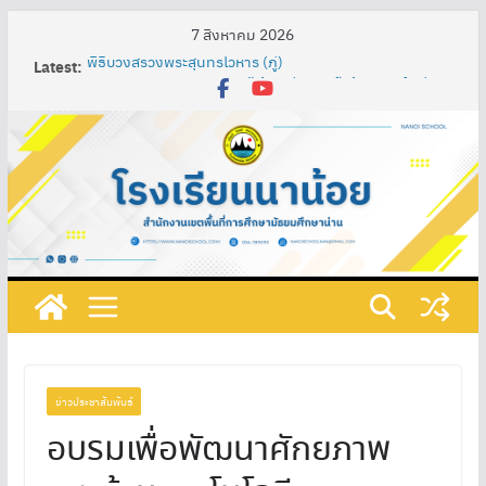
7 สิงหาคม 2026
Latest:
พิธีบวงสรวงพระสุนทรโวหาร (ภู่)
Nan Impression Art Lab” ห้องเรียนศิลป์สร้างสรรค์ : น่าน
ในมุมมองอิมเพรสชั่นนิสต์ ผ่านกระบวนการจัดการเรียนรู้
เทคนิค SAND Model เพื่อพัฒนาความรู้ความเข้าใจในศิลปะ
ท้องถิ่น ผสมผสานกับศิลปะสากลของนักเรียนชั้น
มัธยมศึกษาปีที่ 3
การพัฒนาสื่อการเรียนรู้ปฏิสัมพันธ์ เรื่อง วงจรไฟฟ้าอย่าง
ง่าย โดยใช้โปรแกรม ClassPoint ร่วมกับห้องเรียนออนไลน์
และชุดอุปกรณ์ต่อวงจรไฟฟ้า รายวิชาการออกแบบและ
เทคโนโลยี ชั้นมัธยมศึกษาปีที่ 1 โรงเรียนนาน้อย
กิจกรรมวันภาษาไทยแห่งชาติและสัปดาห์ห้องสมุด ประจำปี
การศึกษา ๒๕๖๘
ที่ 219/2568 เรื่อง แต่งตั้งคณะกรรมการดําเนินงานเตรียม
รับการประเมินคุณธรรมและความโปร่งใสในการดำเนินงาน
ของสถานศึกษาออนไลน์ (Integrity & Transparency
Assessment Online : ITA Online) ประจําปีงบประมาณ
ข่าวประชาสัมพันธ์
พ.ศ. 2568
อบรมเพื่อพัฒนาศักยภาพ