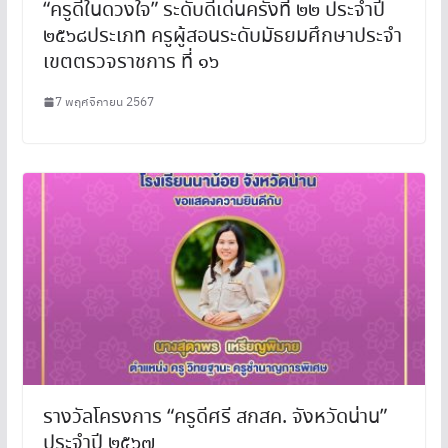
“ครูดีในดวงใจ” ระดับดีเด่นครั้งที่ ๒๒ ประจำปี
๒๕๖๘ประเภท ครูผู้สอนระดับมัธยมศึกษาประจำ
เขตตรวจราชการ ที่ ๑๖
7 พฤศจิกายน 2567
รางวัลโครงการ “ครูดีศรี สกสค. จังหวัดน่าน”
ประจำปี ๒๕๖๗