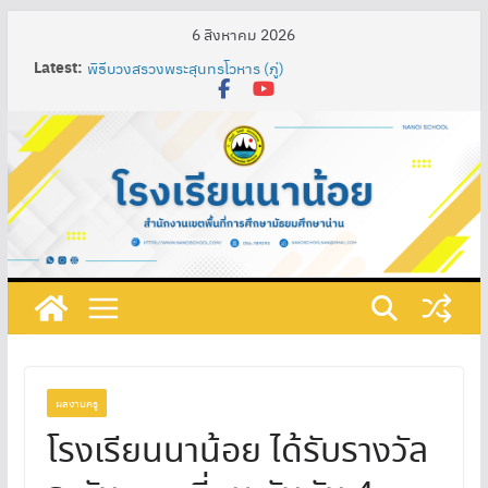
6 สิงหาคม 2026
Latest:
พิธีบวงสรวงพระสุนทรโวหาร (ภู่)
Nan Impression Art Lab” ห้องเรียนศิลป์สร้างสรรค์ : น่าน
ในมุมมองอิมเพรสชั่นนิสต์ ผ่านกระบวนการจัดการเรียนรู้
เทคนิค SAND Model เพื่อพัฒนาความรู้ความเข้าใจในศิลปะ
ท้องถิ่น ผสมผสานกับศิลปะสากลของนักเรียนชั้น
มัธยมศึกษาปีที่ 3
การพัฒนาสื่อการเรียนรู้ปฏิสัมพันธ์ เรื่อง วงจรไฟฟ้าอย่าง
ง่าย โดยใช้โปรแกรม ClassPoint ร่วมกับห้องเรียนออนไลน์
และชุดอุปกรณ์ต่อวงจรไฟฟ้า รายวิชาการออกแบบและ
เทคโนโลยี ชั้นมัธยมศึกษาปีที่ 1 โรงเรียนนาน้อย
กิจกรรมวันภาษาไทยแห่งชาติและสัปดาห์ห้องสมุด ประจำปี
การศึกษา ๒๕๖๘
ที่ 219/2568 เรื่อง แต่งตั้งคณะกรรมการดําเนินงานเตรียม
รับการประเมินคุณธรรมและความโปร่งใสในการดำเนินงาน
ของสถานศึกษาออนไลน์ (Integrity & Transparency
Assessment Online : ITA Online) ประจําปีงบประมาณ
ผลงานครู
พ.ศ. 2568
โรงเรียนนาน้อย ได้รับรางวัล