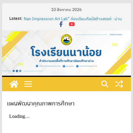
10 สิงหาคม 2026
Latest:
Nan Impression Art Lab” ห้องเรียนศิลป์สร้างสรรค์ : น่าน
ในมุมมองอิมเพรสชั่นนิสต์ ผ่านกระบวนการจัดการเรียนรู้
เทคนิค SAND Model เพื่อพัฒนาความรู้ความเข้าใจในศิลปะ
ท้องถิ่น ผสมผสานกับศิลปะสากลของนักเรียนชั้น
มัธยมศึกษาปีที่ 3
การพัฒนาสื่อการเรียนรู้ปฏิสัมพันธ์ เรื่อง วงจรไฟฟ้าอย่าง
ง่าย โดยใช้โปรแกรม ClassPoint ร่วมกับห้องเรียนออนไลน์
และชุดอุปกรณ์ต่อวงจรไฟฟ้า รายวิชาการออกแบบและ
เทคโนโลยี ชั้นมัธยมศึกษาปีที่ 1 โรงเรียนนาน้อย
กิจกรรมวันภาษาไทยแห่งชาติและสัปดาห์ห้องสมุด ประจำปี
การศึกษา ๒๕๖๘
ที่ 219/2568 เรื่อง แต่งตั้งคณะกรรมการดําเนินงานเตรียม
รับการประเมินคุณธรรมและความโปร่งใสในการดำเนินงาน
ของสถานศึกษาออนไลน์ (Integrity & Transparency
Assessment Online : ITA Online) ประจําปีงบประมาณ
แผนพัฒนาคุณภาพการศึกษา
พ.ศ. 2568
พิธีบวงสรวงพระสุนทรโวหาร (ภู่)