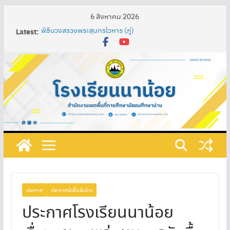
6 สิงหาคม 2026
พิธีบวงสรวงพระสุนทรโวหาร (ภู่)
Latest:
Nan Impression Art Lab” ห้องเรียนศิลป์สร้างสรรค์ : น่าน
ในมุมมองอิมเพรสชั่นนิสต์ ผ่านกระบวนการจัดการเรียนรู้
เทคนิค SAND Model เพื่อพัฒนาความรู้ความเข้าใจในศิลปะ
ท้องถิ่น ผสมผสานกับศิลปะสากลของนักเรียนชั้น
มัธยมศึกษาปีที่ 3
การพัฒนาสื่อการเรียนรู้ปฏิสัมพันธ์ เรื่อง วงจรไฟฟ้าอย่าง
ง่าย โดยใช้โปรแกรม ClassPoint ร่วมกับห้องเรียนออนไลน์
และชุดอุปกรณ์ต่อวงจรไฟฟ้า รายวิชาการออกแบบและ
เทคโนโลยี ชั้นมัธยมศึกษาปีที่ 1 โรงเรียนนาน้อย
กิจกรรมวันภาษาไทยแห่งชาติและสัปดาห์ห้องสมุด ประจำปี
การศึกษา ๒๕๖๘
ที่ 219/2568 เรื่อง แต่งตั้งคณะกรรมการดําเนินงานเตรียม
รับการประเมินคุณธรรมและความโปร่งใสในการดำเนินงาน
ของสถานศึกษาออนไลน์ (Integrity & Transparency
Assessment Online : ITA Online) ประจําปีงบประมาณ
ประกาศ
ประกาศจัดซื้อจัดจ้าง
พ.ศ. 2568
ประกาศโรงเรียนนาน้อย