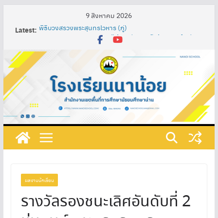
9 สิงหาคม 2026
Latest:
พิธีบวงสรวงพระสุนทรโวหาร (ภู่)
Nan Impression Art Lab” ห้องเรียนศิลป์สร้างสรรค์ : น่าน
ในมุมมองอิมเพรสชั่นนิสต์ ผ่านกระบวนการจัดการเรียนรู้
เทคนิค SAND Model เพื่อพัฒนาความรู้ความเข้าใจในศิลปะ
ท้องถิ่น ผสมผสานกับศิลปะสากลของนักเรียนชั้น
มัธยมศึกษาปีที่ 3
การพัฒนาสื่อการเรียนรู้ปฏิสัมพันธ์ เรื่อง วงจรไฟฟ้าอย่าง
ง่าย โดยใช้โปรแกรม ClassPoint ร่วมกับห้องเรียนออนไลน์
และชุดอุปกรณ์ต่อวงจรไฟฟ้า รายวิชาการออกแบบและ
เทคโนโลยี ชั้นมัธยมศึกษาปีที่ 1 โรงเรียนนาน้อย
กิจกรรมวันภาษาไทยแห่งชาติและสัปดาห์ห้องสมุด ประจำปี
การศึกษา ๒๕๖๘
ที่ 219/2568 เรื่อง แต่งตั้งคณะกรรมการดําเนินงานเตรียม
รับการประเมินคุณธรรมและความโปร่งใสในการดำเนินงาน
ของสถานศึกษาออนไลน์ (Integrity & Transparency
Assessment Online : ITA Online) ประจําปีงบประมาณ
ผลงานนักเรียน
พ.ศ. 2568
รางวัลรองชนะเลิศอันดับที่ 2