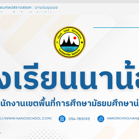
ยนศิลป์สร้างสรรค์ : น่านในมุมมอ
จัดการเรียนรู้เทคนิค SAND Model
ิลปะท้องถิ่น ผสมผสานกับศิลปะสากล
 เรื่อง วงจรไฟฟ้าอย่างง่าย โดยใช้
เรียนออนไลน์และชุดอุปกรณ์ต่อวงจร
ยี ชั้นมัธยมศึกษาปีที่ 1 โรงเรียน
ปดาห์ห้องสมุด ประจำปีการศึกษา
กรรมการดําเนินงานเตรียมรับการ
สในการดำเนินงานของสถานศึกษา
ncy Assessment Online : ITA
 2568