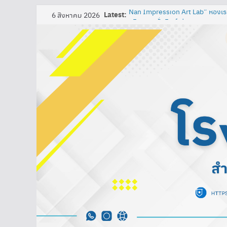
Latest:
6 สิงหาคม 2026
Nan Impression Art Lab” ห้องเรี
งอิมเพรสชั่นนิสต์ ผ่านกระบวนการ
เพื่อพัฒนาความรู้ความเข้าใจในศ
ของนักเรียนชั้นมัธยมศึกษาปีที่ 3
การพัฒนาสื่อการเรียนรู้ปฏิสัมพันธ์
โปรแกรม ClassPoint ร่วมกับห้อง
ไฟฟ้า รายวิชาการออกแบบและเทคโนโล
นาน้อย
กิจกรรมวันภาษาไทยแห่งชาติและสั
๒๕๖๘
ที่ 219/2568 เรื่อง แต่งตั้งคณะ
ประเมินคุณธรรมและความโปร่งใ
ออนไลน์ (Integrity & Transpare
Online) ประจําปีงบประมาณ พ.ศ.
พิธีบวงสรวงพระสุนทรโวหาร (ภู่)