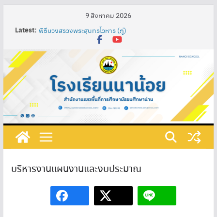
9 สิงหาคม 2026
Latest:
พิธีบวงสรวงพระสุนทรโวหาร (ภู่)
Nan Impression Art Lab” ห้องเรียนศิลป์สร้างสรรค์ : น่าน
ในมุมมองอิมเพรสชั่นนิสต์ ผ่านกระบวนการจัดการเรียนรู้
เทคนิค SAND Model เพื่อพัฒนาความรู้ความเข้าใจในศิลปะ
ท้องถิ่น ผสมผสานกับศิลปะสากลของนักเรียนชั้น
มัธยมศึกษาปีที่ 3
การพัฒนาสื่อการเรียนรู้ปฏิสัมพันธ์ เรื่อง วงจรไฟฟ้าอย่าง
ง่าย โดยใช้โปรแกรม ClassPoint ร่วมกับห้องเรียนออนไลน์
และชุดอุปกรณ์ต่อวงจรไฟฟ้า รายวิชาการออกแบบและ
เทคโนโลยี ชั้นมัธยมศึกษาปีที่ 1 โรงเรียนนาน้อย
กิจกรรมวันภาษาไทยแห่งชาติและสัปดาห์ห้องสมุด ประจำปี
การศึกษา ๒๕๖๘
ที่ 219/2568 เรื่อง แต่งตั้งคณะกรรมการดําเนินงานเตรียม
รับการประเมินคุณธรรมและความโปร่งใสในการดำเนินงาน
ของสถานศึกษาออนไลน์ (Integrity & Transparency
บริหารงานแผนงานและงบประมาณ
Assessment Online : ITA Online) ประจําปีงบประมาณ
พ.ศ. 2568