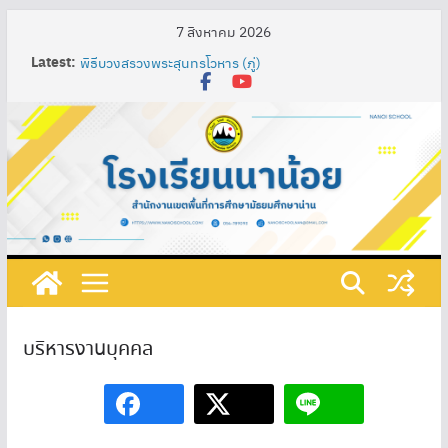
7 สิงหาคม 2026
Latest:
พิธีบวงสรวงพระสุนทรโวหาร (ภู่)
Nan Impression Art Lab” ห้องเรียนศิลป์สร้างสรรค์ : น่าน
ในมุมมองอิมเพรสชั่นนิสต์ ผ่านกระบวนการจัดการเรียนรู้
เทคนิค SAND Model เพื่อพัฒนาความรู้ความเข้าใจในศิลปะ
ท้องถิ่น ผสมผสานกับศิลปะสากลของนักเรียนชั้น
มัธยมศึกษาปีที่ 3
การพัฒนาสื่อการเรียนรู้ปฏิสัมพันธ์ เรื่อง วงจรไฟฟ้าอย่าง
ง่าย โดยใช้โปรแกรม ClassPoint ร่วมกับห้องเรียนออนไลน์
และชุดอุปกรณ์ต่อวงจรไฟฟ้า รายวิชาการออกแบบและ
เทคโนโลยี ชั้นมัธยมศึกษาปีที่ 1 โรงเรียนนาน้อย
กิจกรรมวันภาษาไทยแห่งชาติและสัปดาห์ห้องสมุด ประจำปี
การศึกษา ๒๕๖๘
ที่ 219/2568 เรื่อง แต่งตั้งคณะกรรมการดําเนินงานเตรียม
รับการประเมินคุณธรรมและความโปร่งใสในการดำเนินงาน
ของสถานศึกษาออนไลน์ (Integrity & Transparency
บริหารงานบุคคล
Assessment Online : ITA Online) ประจําปีงบประมาณ
พ.ศ. 2568