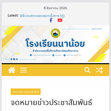
8 สิงหาคม 2026
Latest:
พิธีบวงสรวงพระสุนทรโวหาร (ภู่)
Nan Impression Art Lab” ห้องเรียนศิลป์สร้างสรรค์ : น่าน
ในมุมมองอิมเพรสชั่นนิสต์ ผ่านกระบวนการจัดการเรียนรู้
เทคนิค SAND Model เพื่อพัฒนาความรู้ความเข้าใจในศิลปะ
ท้องถิ่น ผสมผสานกับศิลปะสากลของนักเรียนชั้น
มัธยมศึกษาปีที่ 3
การพัฒนาสื่อการเรียนรู้ปฏิสัมพันธ์ เรื่อง วงจรไฟฟ้าอย่าง
ง่าย โดยใช้โปรแกรม ClassPoint ร่วมกับห้องเรียนออนไลน์
และชุดอุปกรณ์ต่อวงจรไฟฟ้า รายวิชาการออกแบบและ
เทคโนโลยี ชั้นมัธยมศึกษาปีที่ 1 โรงเรียนนาน้อย
กิจกรรมวันภาษาไทยแห่งชาติและสัปดาห์ห้องสมุด ประจำปี
การศึกษา ๒๕๖๘
ที่ 219/2568 เรื่อง แต่งตั้งคณะกรรมการดําเนินงานเตรียม
รับการประเมินคุณธรรมและความโปร่งใสในการดำเนินงาน
ของสถานศึกษาออนไลน์ (Integrity & Transparency
Assessment Online : ITA Online) ประจําปีงบประมาณ
จดหมายข่าวประชาสัมพันธ์
พ.ศ. 2568
จดหมายข่าวประชาสัมพันธ์