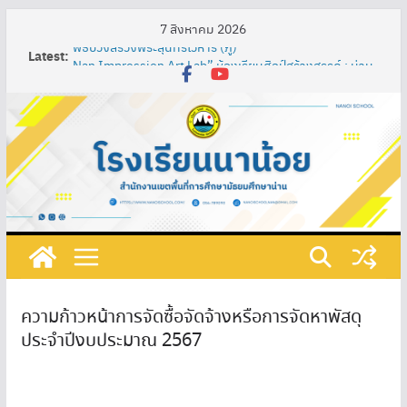
7 สิงหาคม 2026
พิธีบวงสรวงพระสุนทรโวหาร (ภู่)
Latest:
Nan Impression Art Lab” ห้องเรียนศิลป์สร้างสรรค์ : น่าน
ในมุมมองอิมเพรสชั่นนิสต์ ผ่านกระบวนการจัดการเรียนรู้
เทคนิค SAND Model เพื่อพัฒนาความรู้ความเข้าใจในศิลปะ
ท้องถิ่น ผสมผสานกับศิลปะสากลของนักเรียนชั้น
มัธยมศึกษาปีที่ 3
การพัฒนาสื่อการเรียนรู้ปฏิสัมพันธ์ เรื่อง วงจรไฟฟ้าอย่าง
ง่าย โดยใช้โปรแกรม ClassPoint ร่วมกับห้องเรียนออนไลน์
และชุดอุปกรณ์ต่อวงจรไฟฟ้า รายวิชาการออกแบบและ
เทคโนโลยี ชั้นมัธยมศึกษาปีที่ 1 โรงเรียนนาน้อย
กิจกรรมวันภาษาไทยแห่งชาติและสัปดาห์ห้องสมุด ประจำปี
การศึกษา ๒๕๖๘
ที่ 219/2568 เรื่อง แต่งตั้งคณะกรรมการดําเนินงานเตรียม
รับการประเมินคุณธรรมและความโปร่งใสในการดำเนินงาน
ของสถานศึกษาออนไลน์ (Integrity & Transparency
ความก้าวหน้าการจัดซื้อจัดจ้างหรือการจัดหาพัสดุ
Assessment Online : ITA Online) ประจําปีงบประมาณ
ประจำปีงบประมาณ 2567
พ.ศ. 2568